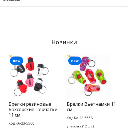
Новинки
new
new
Брелки резиновые
Брелки Вьетнамки 11
И
Боксёрские Перчатки
см
с
11 см
с
Код KA-23-5558
Код KA-23-5500
К
упаковка (12 шт.)