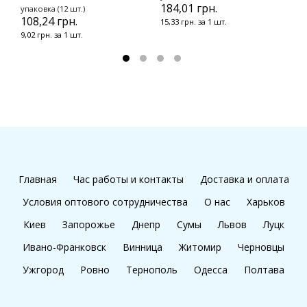
6
184,01 грн.
упаковка (12 шт.)
108,24 грн.
15,33 грн. за 1 шт.
9,02 грн. за 1 шт.
Главная
Час работы и контакты
Доставка и оплата
Условия оптового сотрудничества
О нас
Харьков
Киев
Запорожье
Днепр
Сумы
Львов
Луцк
Ивано-Франковск
Винница
Житомир
Черновцы
Ужгород
Ровно
Тернополь
Одесса
Полтава