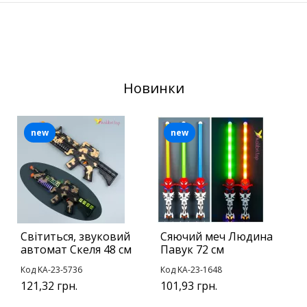
Новинки
new
new
Світиться, звуковий
Сяючий меч Людина
Б
автомат Скеля 48 см
Павук 72 см
A
Код KA-23-5736
Код KA-23-1648
К
121,32 грн.
101,93 грн.
у
1