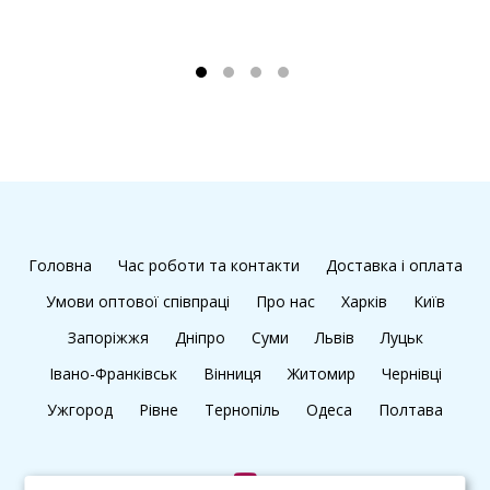
1
Головна
Час роботи та контакти
Доставка і оплата
Умови оптової співпраці
Про нас
Харків
Київ
Запоріжжя
Дніпро
Суми
Львів
Луцьк
Івано-Франківськ
Вінниця
Житомир
Чернівці
Ужгород
Рівне
Тернопіль
Одеса
Полтава