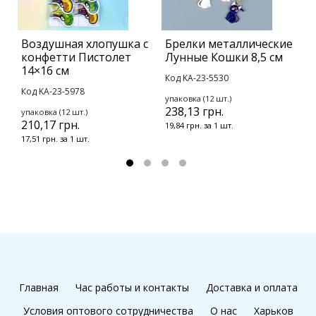
Воздушная хлопушка с
Брелки металлические
В
конфетти Пистолет
Лунные Кошки 8,5 см
К
14×16 см
Код KA-23-5530
у
Код KA-23-5978
2
упаковка (12 шт.)
238,13 грн.
упаковка (12 шт.)
2
210,17 грн.
19,84 грн. за 1 шт.
17,51 грн. за 1 шт.
Главная
Час работы и контакты
Доставка и оплата
Условия оптового сотрудничества
О нас
Харьков