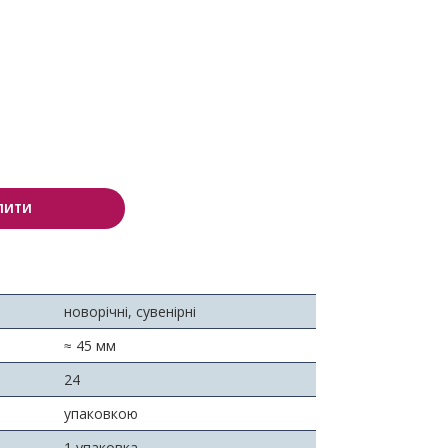
ПИТИ
новорічні, сувенірні
≈ 45 мм
24
упаковкою
1 упаковка