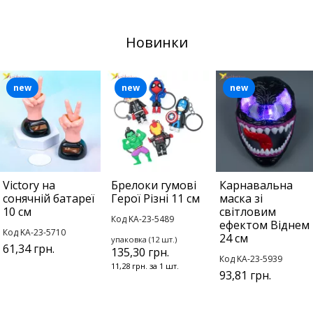
Новинки
new
new
new
Victory на
Брелоки гумові
Карнавальна
сонячній батареї
Герої Різні 11 см
маска зі
10 см
світловим
Код KA-23-5489
ефектом Віднем
Код KA-23-5710
24 см
упаковка (12 шт.)
61,34 грн.
135,30 грн.
Код KA-23-5939
11,28 грн. за 1 шт.
93,81 грн.