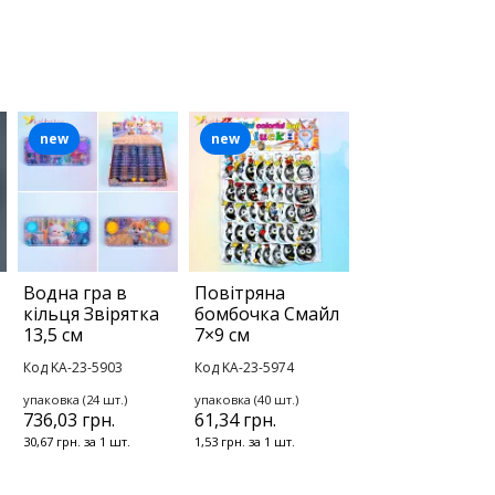
new
new
Водна гра в
Повітряна
кільця Звірятка
бомбочка Смайл
13,5 см
7×9 см
Код KA-23-5903
Код KA-23-5974
упаковка (24 шт.)
упаковка (40 шт.)
736,03 грн.
61,34 грн.
30,67 грн. за 1 шт.
1,53 грн. за 1 шт.