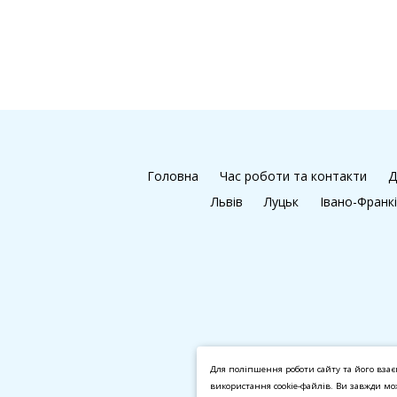
Головна
Час роботи та контакти
Д
Львів
Луцьк
Івано-Франк
Для поліпшення роботи сайту та його взає
використання cookie-файлів. Ви завжди м