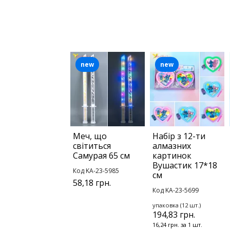
new
new
Меч, що
Набір з 12-ти
світиться
алмазних
Самурая 65 см
картинок
Вушастик 17*18
Код KA-23-5985
см
58,18 грн.
Код KA-23-5699
упаковка (12 шт.)
194,83 грн.
16,24 грн. за 1 шт.