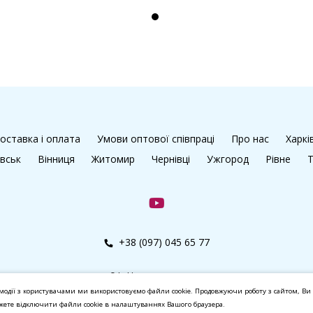
оставка і оплата
Умови оптової співпраці
Про нас
Харкі
івськ
Вінниця
Житомир
Чернівці
Ужгород
Рівне
Т
+38 (097) 045 65 77
© kalibri.top 2016–2026
модії з користувачами ми використовуємо файли cookie. Продовжуючи роботу з сайтом, Ви 
ожете відключити файли cookie в налаштуваннях Вашого браузера.