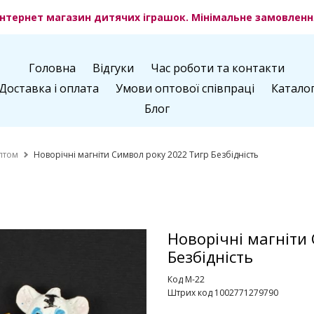
нтернет магазин дитячих іграшок. Мінімальне замовлення
Головна
Відгуки
Час роботи та контакти
Доставка і оплата
Умови оптової співпраці
Катало
Блог
птом
Новорічні магніти Символ року 2022 Тигр Безбідність
Новорічні магніти
Безбідність
Код M-22
Штрих код 1002771279790