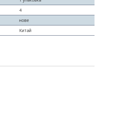
4
нове
Китай