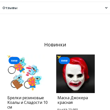
Отзывы
Новинки
new
new
Брелки резиновые
Маска Джокера
Л
Коалы и Сладости 10
красная
M
см
Код KA-23-993
К