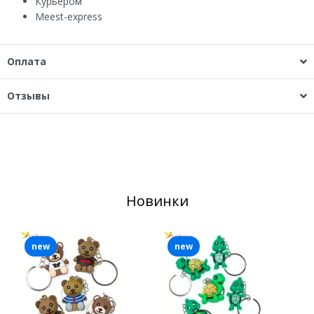
Курьером
Мeest-express
Оплата
Отзывы
Новинки
new
new