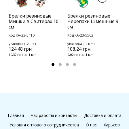
Брелки резиновые
Брелки резиновые
Б
Мишки в Свитерах 10
Черепахи Шмешные 9
С
см
см
с
Код KA-23-5410
Код KA-23-5502
К
упаковка (12 шт.)
упаковка (12 шт.)
у
124,48 грн.
108,24 грн.
1
10,37 грн. за 1 шт.
9,02 грн. за 1 шт.
9
Главная
Час работы и контакты
Доставка и оплата
Условия оптового сотрудничества
О нас
Харьков