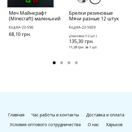
Меч Майнкрафт
Брелки резиновые
Б
(Minecraft) маленький
Мячи разные 12 штук
К
с
Код KA-23-596
Код KA-23-5659
К
68,10 грн.
упаковка (12 шт.)
135,30 грн.
у
1
11,28 грн. за 1 шт.
1
Главная
Час работы и контакты
Доставка и оплата
Условия оптового сотрудничества
О нас
Харьков