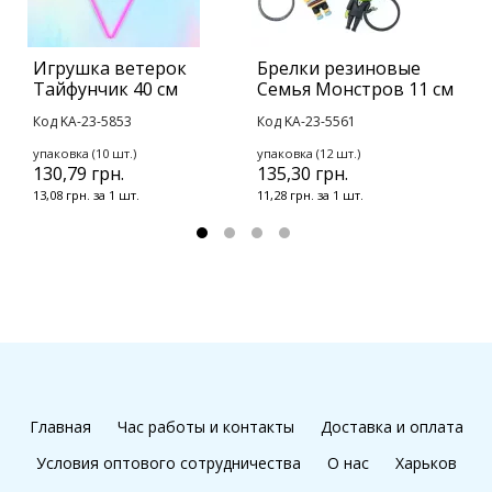
Игрушка ветерок
Брелки резиновые
М
Тайфунчик 40 см
Семья Монстров 11 см
м
Код KA-23-5853
Код KA-23-5561
К
упаковка (10 шт.)
упаковка (12 шт.)
у
130,79 грн.
135,30 грн.
1
13,08 грн. за 1 шт.
11,28 грн. за 1 шт.
6
Главная
Час работы и контакты
Доставка и оплата
Условия оптового сотрудничества
О нас
Харьков