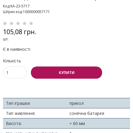
Код KA-23-5717
Штрих код 1000000057171
105,08 грн.
шт.
Є в наявності
Кількість
КУПИТИ
Тип іграшки:
прикол
Тип живлення:
сонячна батарея
Висота:
≈ 60 мм