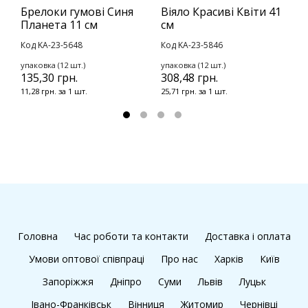
Брелоки гумові Синя
Віяло Красиві Квіти 41
М
Планета 11 см
см
M
Код KA-23-5648
Код KA-23-5846
К
8
упаковка (12 шт.)
упаковка (12 шт.)
135,30 грн.
308,48 грн.
11,28 грн. за 1 шт.
25,71 грн. за 1 шт.
Головна
Час роботи та контакти
Доставка і оплата
Умови оптової співпраці
Про нас
Харків
Київ
Запоріжжя
Дніпро
Суми
Львів
Луцьк
Івано-Франківськ
Вінниця
Житомир
Чернівці