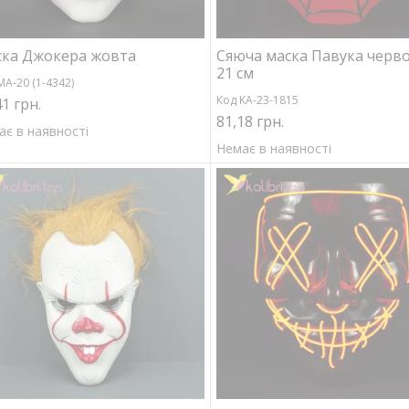
ка Джокера жовта
Сяюча маска Павука черв
21 см
MA-20 (1-4342)
Код KA-23-1815
41 грн.
81,18 грн.
ає в наявності
Немає в наявності