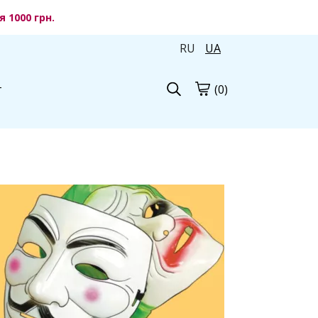
 1000 грн.
RU
UA
(0)
г