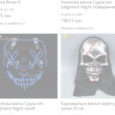
ка Воно It
Неонова маска Судна ніч
Judgment Night помаранч
KA-23-102
Код KA-23-603
75 грн.
138,01 грн.
ає в наявності
Немає в наявності
нова маска Судна ніч
Карнавальні маски череп 
gment Night синій
крові 25 см