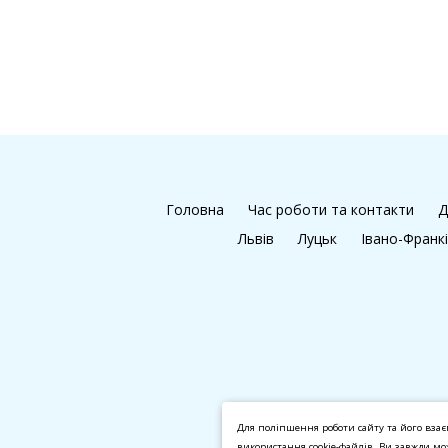
Головна
Час роботи та контакти
Д
Львів
Луцьк
Івано-Франк
Для поліпшення роботи сайту та його взає
використання cookie-файлів. Ви завжди м