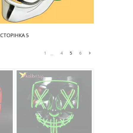
СТОРІНКА 5
1
4
5
6
...