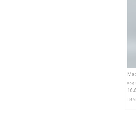
Мас
Код 
16,
Нем