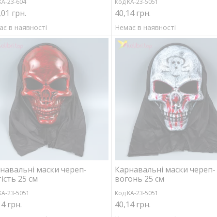
KA-23-604
Код KA-23-5051
,01 грн.
40,14 грн.
ає в наявності
Немає в наявності
навальні маски череп-
Карнавальні маски череп-
ість 25 см
вогонь 25 см
KA-23-5051
Код KA-23-5051
14 грн.
40,14 грн.