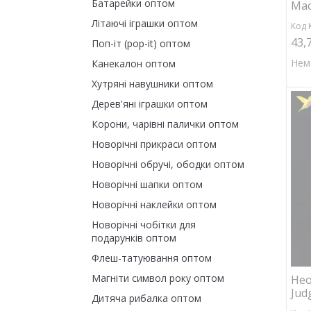
Батарейки оптом
Мас
Літаючі іграшки оптом
Код 
43,
Поп-іт (pop-it) оптом
Нем
Канекалон оптом
Хутряні навушники оптом
Дерев'яні іграшки оптом
Корони, чарівні палички оптом
Новорічні прикраси оптом
Новорічні обручі, ободки оптом
Новорічні шапки оптом
Новорічні наклейки оптом
Новорічні чобітки для
подарунків оптом
Флеш-татуювання оптом
Магніти символ року оптом
Нео
Jud
Дитяча рибалка оптом