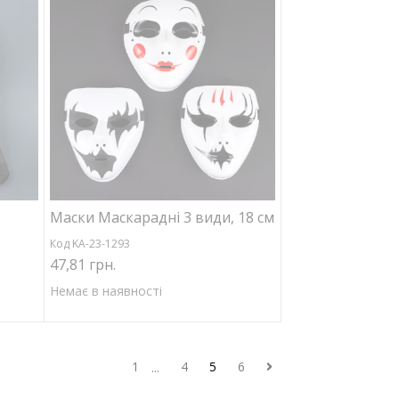
Маски Маскарадні 3 види, 18 см
Код KA-23-1293
47,81 грн.
Немає в наявності
1
4
5
6
...