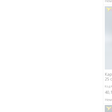
Нем
Кар
25 
Код 
40,
Нем