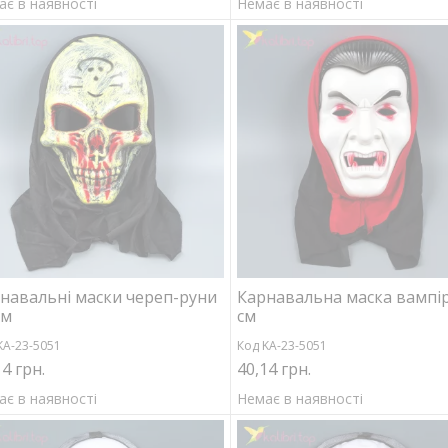
ає в наявності
Немає в наявності
навальні маски череп-руни
Карнавальна маска вампір
см
см
KA-23-5051
Код KA-23-5051
14 грн.
40,14 грн.
ає в наявності
Немає в наявності