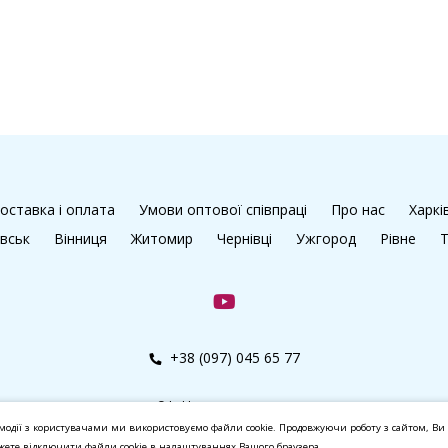
оставка і оплата
Умови оптової співпраці
Про нас
Харкі
івськ
Вінниця
Житомир
Чернівці
Ужгород
Рівне
Т
+38 (097) 045 65 77
© kalibri.top 2016–2026
модії з користувачами ми використовуємо файли cookie. Продовжуючи роботу з сайтом, Ви 
ожете відключити файли cookie в налаштуваннях Вашого браузера.