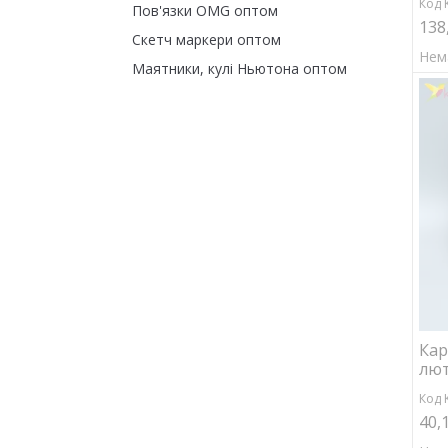
Код 
Пов'язки OMG оптом
138
Скетч маркери оптом
Нем
Маятники, кулі Ньютона оптом
Кар
лют
Код 
40,