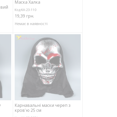
Маска Халка
евий
Код KA-23-110
19,39 грн.
Немає в наявності
у
Карнавальні маски череп з
кров'ю 25 см