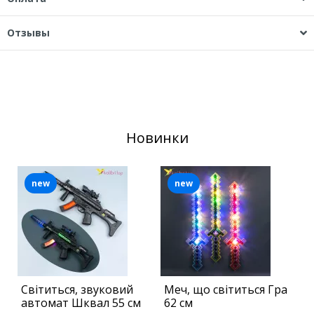
Отзывы
Новинки
new
new
Світиться, звуковий
Меч, що світиться Гра
С
автомат Шквал 55 см
62 см
с