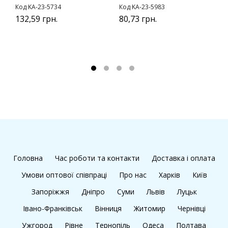
Код KA-23-5734
Код KA-23-5983
К
132,59 грн.
80,73 грн.
у
3
3
Головна
Час роботи та контакти
Доставка і оплата
Умови оптової співпраці
Про нас
Харків
Київ
Запоріжжя
Дніпро
Суми
Львів
Луцьк
Івано-Франківськ
Вінниця
Житомир
Чернівці
Ужгород
Рівне
Тернопіль
Одеса
Полтава