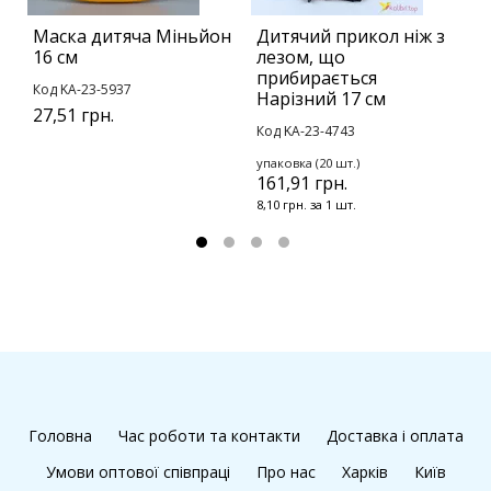
Маска дитяча Міньйон
Дитячий прикол ніж з
Б
16 см
лезом, що
З
прибирається
Код KA-23-5937
К
Нарізний 17 см
27,51 грн.
у
Код KA-23-4743
1
упаковка (20 шт.)
1
161,91 грн.
8,10 грн. за 1 шт.
Головна
Час роботи та контакти
Доставка і оплата
Умови оптової співпраці
Про нас
Харків
Київ