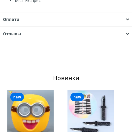
Міст Експрес
Оплата
Отзывы
Новинки
new
new