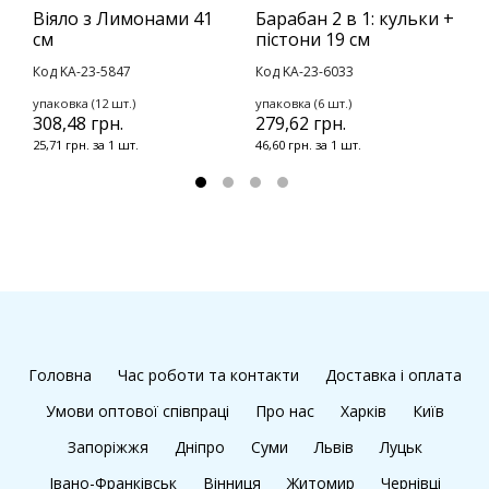
Віяло з Лимонами 41
Барабан 2 в 1: кульки +
В
см
пістони 19 см
с
Код KA-23-5847
Код KA-23-6033
К
упаковка (12 шт.)
упаковка (6 шт.)
у
308,48 грн.
279,62 грн.
2
25,71 грн. за 1 шт.
46,60 грн. за 1 шт.
2
Головна
Час роботи та контакти
Доставка і оплата
Умови оптової співпраці
Про нас
Харків
Київ
Запоріжжя
Дніпро
Суми
Львів
Луцьк
Івано-Франківськ
Вінниця
Житомир
Чернівці