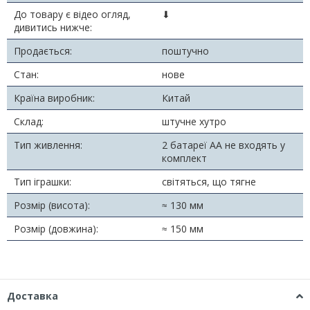
До товару є відео огляд,
⬇
дивитись нижче:
Продається:
поштучно
Стан:
нове
Країна виробник:
Китай
Склад:
штучне хутро
Тип живлення:
2 батареї АА не входять у
комплект
Тип іграшки:
світяться, що тягне
Розмір (висота):
≈ 130 мм
Розмір (довжина):
≈ 150 мм
Доставка