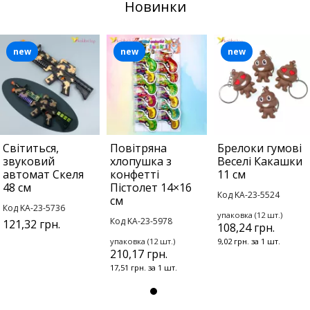
Новинки
new
new
new
Світиться,
Повітряна
Брелоки гумові
звуковий
хлопушка з
Веселі Какашки
автомат Скеля
конфетті
11 см
48 см
Пістолет 14×16
Код KA-23-5524
см
Код KA-23-5736
упаковка (12 шт.)
Код KA-23-5978
121,32 грн.
108,24 грн.
упаковка (12 шт.)
9,02 грн. за 1 шт.
210,17 грн.
17,51 грн. за 1 шт.