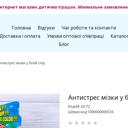
нтернет магазин дитячих іграшок. Мінімальне замовлення
Головна
Відгуки
Час роботи та контакти
Доставка і оплата
Умови оптової співпраці
Катало
Блог
нтистрес мізки у білій сітці
Антистрес мізки у бі
Код KA-23-72
Штрих код 1000000000726