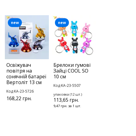
new
new
Освіжувач
Брелоки гумові
повітря на
Зайці COOL SO
сонячній батареї
10 см
Вертоліт 13 см
Код KA-23-5507
Код KA-23-5726
упаковка (12 шт.)
168,22 грн.
113,65 грн.
9,47 грн. за 1 шт.