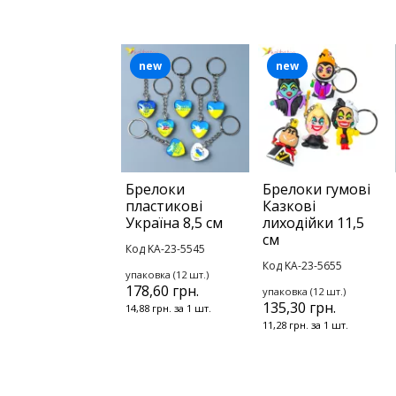
new
new
Брелоки
Брелоки гумові
пластикові
Казкові
Україна 8,5 см
лиходійки 11,5
см
Код KA-23-5545
Код KA-23-5655
упаковка (12 шт.)
178,60 грн.
упаковка (12 шт.)
135,30 грн.
14,88 грн. за 1 шт.
11,28 грн. за 1 шт.