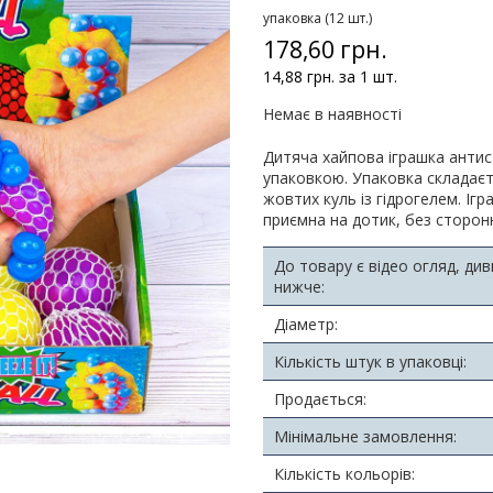
упаковка (12 шт.)
178,60 грн.
14,88 грн. за 1 шт.
Немає в наявності
Дитяча хайпова іграшка антист
упаковкою. Упаковка складаєт
жовтих куль із гідрогелем. Іг
приємна на дотик, без сторонн
До товару є відео огляд, ди
нижче:
Діаметр:
Кількість штук в упаковці:
Продається:
Мінімальне замовлення:
Кількість кольорів: