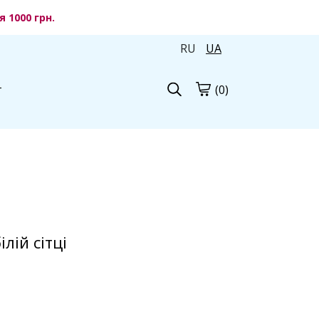
 1000 грн.
RU
UA
(0)
г
лій сітці