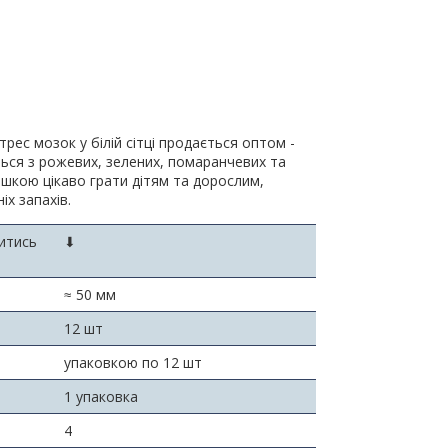
рес мозок у білій сітці продається оптом -
ься з рожевих, зелених, помаранчевих та
рашкою цікаво грати дітям та дорослим,
іх запахів.
витись
⬇
≈ 50 мм
12 шт
упаковкою по 12 шт
1 упаковка
4