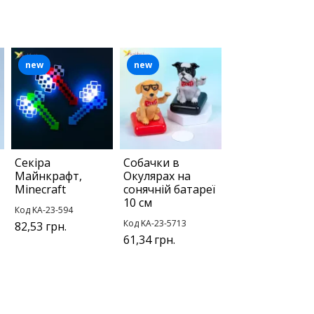
new
new
Секіра
Собачки в
Майнкрафт,
Окулярах на
Minecraft
сонячній батареї
10 см
Код KA-23-594
Код KA-23-5713
82,53 грн.
61,34 грн.