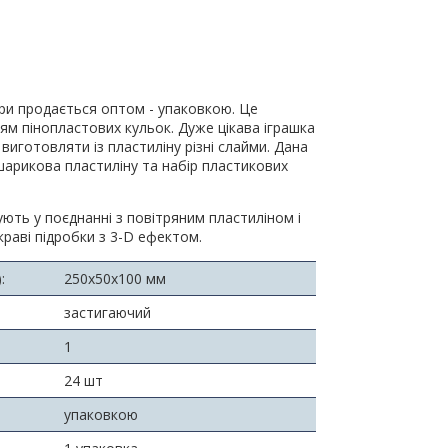
ри продається оптом - упаковкою. Це
ям пінопластових кульок. Дуже цікава іграшка
 виготовляти із пластиліну різні слайми. Дана
шарикова пластиліну та набір пластикових
ють у поєднанні з повітряним пластиліном і
краві підробки з 3-D ефектом.
:
250х50х100 мм
застигаючий
1
24 шт
упаковкою