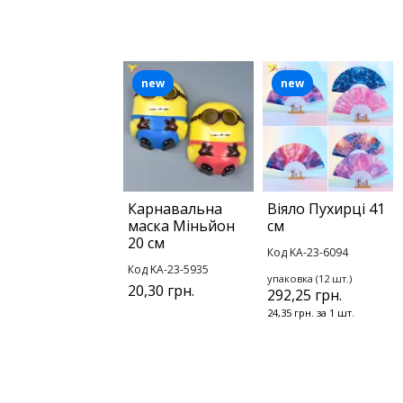
new
new
Карнавальна
Віяло Пухирці 41
маска Міньйон
см
20 см
Код KA-23-6094
Код KA-23-5935
упаковка (12 шт.)
20,30 грн.
292,25 грн.
24,35 грн. за 1 шт.