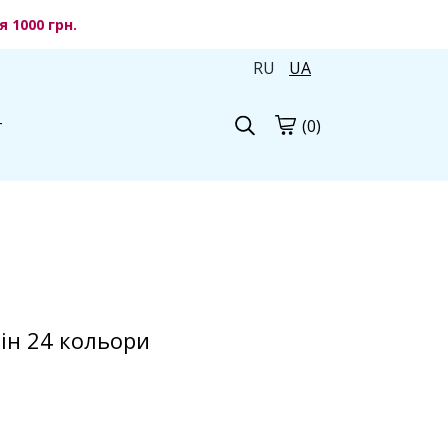
 1000 грн.
RU
UA
(0)
г
ін 24 кольори