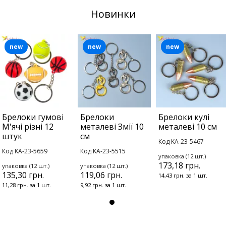
Новинки
new
new
new
Брелоки гумові
Брелоки
Брелоки кулі
М'ячі різні 12
металеві Змії 10
металеві 10 см
штук
см
Код KA-23-5467
Код KA-23-5659
Код KA-23-5515
упаковка (12 шт.)
173,18 грн.
упаковка (12 шт.)
упаковка (12 шт.)
135,30 грн.
119,06 грн.
14,43 грн. за 1 шт.
11,28 грн. за 1 шт.
9,92 грн. за 1 шт.