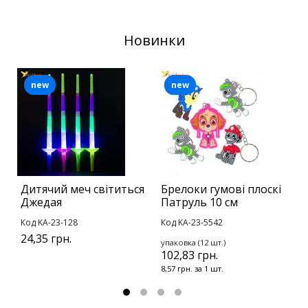
Новинки
new
new
Дитячий меч світиться
Брелоки гумові плоскі
Б
Джедая
Патруль 10 см
П
Код KA-23-128
Код KA-23-5542
К
24,35 грн.
упаковка (12 шт.)
у
102,83 грн.
1
8,57 грн. за 1 шт.
1