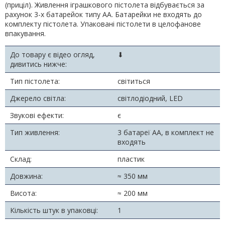
(приціл). Живлення іграшкового пістолета відбувається за
рахунок 3-х батарейок типу АА. Батарейки не входять до
комплекту пістолета. Упаковані пістолети в целофанове
впакування.
До товару є відео огляд,
⬇
дивитись нижче:
Тип пістолета:
світиться
Джерело світла:
світлодіодний, LED
Звукові ефекти:
є
Тип живлення:
3 батареї АА, в комплект не
входять
Склад:
пластик
Довжина:
≈ 350 мм
Висота:
≈ 200 мм
Кількість штук в упаковці:
1