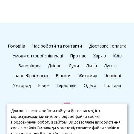
Головна
Час роботи та контакти
Доставка і оплата
Умови оптової співпраці
Про нас
Харків
Київ
Запоріжжя
Дніпро
Суми
Львів
Луцьк
Івано-Франківськ
Вінниця
Житомир
Чернівці
Ужгород
Рівне
Тернопіль
Одеса
Полтава
Для поліпшення роботи сайту та його взаємодії з
користувачами ми використовуємо файли cookie.
+38 (097) 045 65 77
Продовжуючи роботу з сайтом, Ви дозволяєте використання
cookie-файлів. Ви завжди можете відключити файли cookie в
налаштуваннях Вашого браузера.