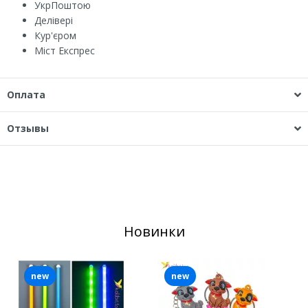
УкрПоштою
Делівері
Кур'єром
Міст Експрес
Оплата
Отзывы
Новинки
new
new