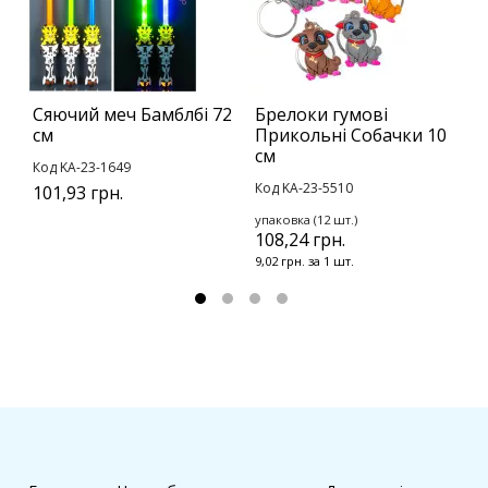
Сяючий меч Бамблбі 72
Брелоки гумові
Л
см
Прикольні Собачки 10
К
см
Код KA-23-1649
4
Код KA-23-5510
101,93 грн.
упаковка (12 шт.)
108,24 грн.
9,02 грн. за 1 шт.