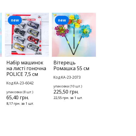
new
new
Набір машинок
Вітерець
на листі гоночна
Ромашка 55 см
POLICE 7,5 см
Код KA-23-2073
Код KA-23-6042
упаковка (10 шт.)
225,50 грн.
упаковка (8 шт.)
65,40 грн.
22,55 грн. за 1 шт.
8,17 грн. за 1 шт.