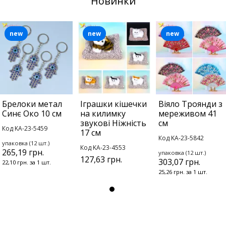
Новинки
new
new
new
Брелоки метал
Іграшки кішечки
Віяло Троянди з
Синє Око 10 см
на килимку
мереживом 41
звукові Ніжність
см
Код KA-23-5459
17 см
Код KA-23-5842
упаковка (12 шт.)
Код KA-23-4553
265,19 грн.
упаковка (12 шт.)
127,63 грн.
303,07 грн.
22,10 грн. за 1 шт.
25,26 грн. за 1 шт.