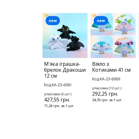
new
new
М'яка іграшка-
Віяло з
брелок Дракоши
Котиками 41 см
12 см
Код KA-23-6089
Код KA-23-6081
упаковка (12 шт.)
292,25 грн.
упаковка (6 шт.)
427,55 грн.
24,35 грн. за 1 шт.
71,26 грн. за 1 шт.