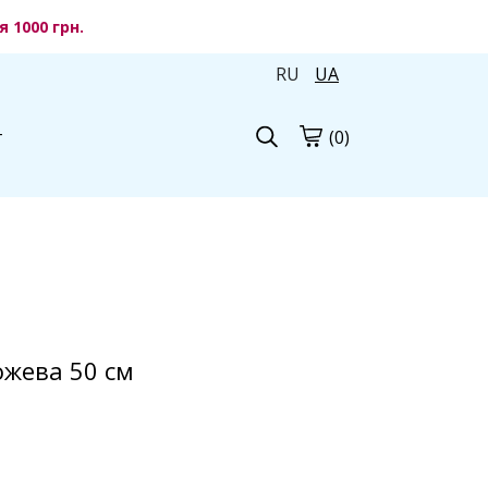
 1000 грн.
RU
UA
(0)
г
ожева 50 см