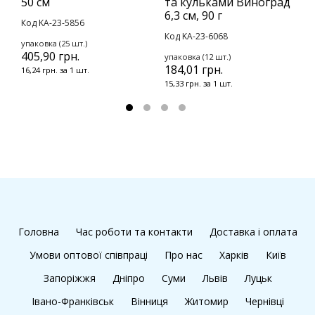
50 см
та кульками Виноград
П
6,3 см, 90 г
с
Код KA-23-5856
Код KA-23-6068
К
упаковка (25 шт.)
405,90 грн.
упаковка (12 шт.)
у
184,01 грн.
1
16,24 грн. за 1 шт.
15,33 грн. за 1 шт.
1
Головна
Час роботи та контакти
Доставка і оплата
Умови оптової співпраці
Про нас
Харків
Київ
Запоріжжя
Дніпро
Суми
Львів
Луцьк
Івано-Франківськ
Вінниця
Житомир
Чернівці