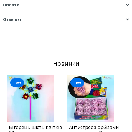
Оплата
Отзывы
Новинки
new
new
Вітерець шість Квітків
Антистрес з орбізами
Б