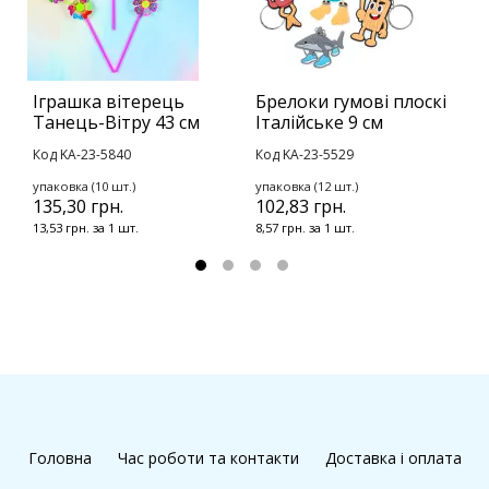
Іграшка вітерець
Брелоки гумові плоскі
Б
Танець-Вітру 43 см
Італійське 9 см
П
Код KA-23-5840
Код KA-23-5529
К
упаковка (10 шт.)
упаковка (12 шт.)
у
135,30 грн.
102,83 грн.
1
13,53 грн. за 1 шт.
8,57 грн. за 1 шт.
1
Головна
Час роботи та контакти
Доставка і оплата