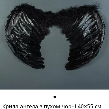
Крила ангела з пухом чорні 40×55 см