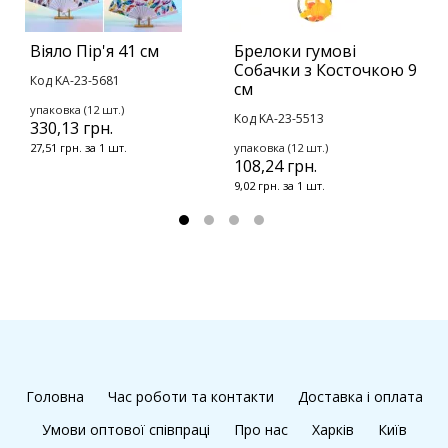
Віяло Пір'я 41 см
Брелоки гумові
В
Собачки з Косточкою 9
с
Код KA-23-5681
см
К
упаковка (12 шт.)
Код KA-23-5513
330,13 грн.
у
2
27,51 грн. за 1 шт.
упаковка (12 шт.)
108,24 грн.
2
9,02 грн. за 1 шт.
Головна
Час роботи та контакти
Доставка і оплата
Умови оптової співпраці
Про нас
Харків
Київ