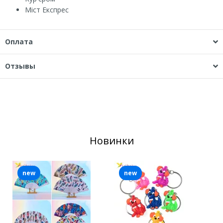
Міст Експрес
Оплата
Отзывы
Новинки
new
new