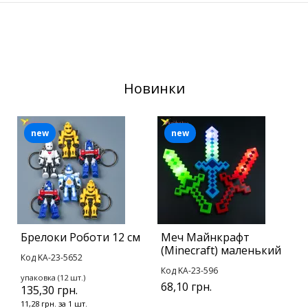
Новинки
new
new
Брелоки Роботи 12 см
Меч Майнкрафт
М
(Minecraft) маленький
П
Код KA-23-5652
Код KA-23-596
К
упаковка (12 шт.)
68,10 грн.
1
135,30 грн.
11,28 грн. за 1 шт.