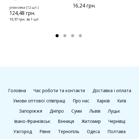
16,24 грн.
упаковка (12 шт.)
у
124,48 грн.
2
10,37 грн. за 1 шт.
1
Головна
Час роботи та контакти
Доставка і оплата
Умови оптової співпраці
Про нас
Харків
Київ
Запоріжжя
Дніпро
Суми
Львів
Луцьк
Івано-Франківськ
Вінниця
Житомир
Чернівці
Ужгород
Рівне
Тернопіль
Одеса
Полтава