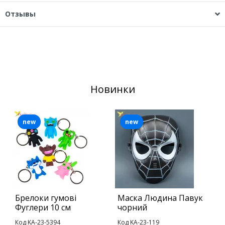
Отзывы
Новинки
new
new
Брелоки гумові
Маска Людина Павук
Б
Фуглери 10 см
чорний
т
Код KA-23-5394
Код KA-23-119
К