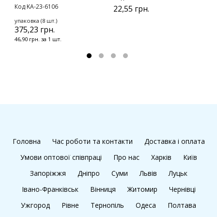
Код KA-23-6106
22,55 грн.
1
упаковка (8 шт.)
375,23 грн.
46,90 грн. за 1 шт.
Головна
Час роботи та контакти
Доставка і оплата
Умови оптової співпраці
Про нас
Харків
Київ
Запоріжжя
Дніпро
Суми
Львів
Луцьк
Івано-Франківськ
Вінниця
Житомир
Чернівці
Ужгород
Рівне
Тернопіль
Одеса
Полтава