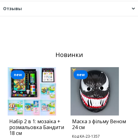
Отзывы
Новинки
new
new
Набір 2 в 1: мозаїка +
Маска з фільму Веном
М
розмальовка Бандити
24 см
с
18 см
Код KA-23-1357
К