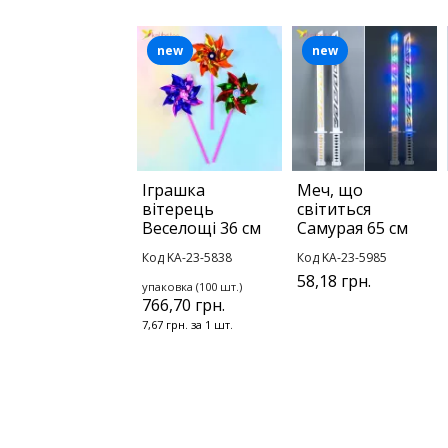
new
new
Іграшка
Меч, що
вітерець
світиться
Веселощі 36 см
Самурая 65 см
Код KA-23-5838
Код KA-23-5985
58,18 грн.
упаковка (100 шт.)
766,70 грн.
7,67 грн. за 1 шт.