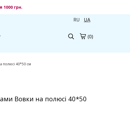
 1000 грн.
RU
UA
(0)
г
 полюсі 40*50 см
ами Вовки на полюсі 40*50