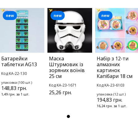
new
new
new
Батарейки
Маска
Набір з 12-ти
таблетки AG13
Штурмовик із
алмазних
зоряних воїнів
картинок
Код KA-22-130
25 см
Капібари 18 см
упаковка (100 шт.)
Код KA-23-1671
Код KA-23-6103
148,83 грн.
25,26 грн.
1,49 грн. за 1 шт.
упаковка (12 шт.)
194,83 грн.
16,24 грн. за 1 шт.