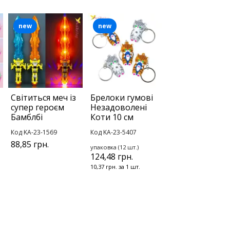
new
new
Світиться меч із
Брелоки гумові
супер героєм
Незадоволені
Бамблбі
Коти 10 см
Код KA-23-1569
Код KA-23-5407
88,85 грн.
упаковка (12 шт.)
124,48 грн.
10,37 грн. за 1 шт.