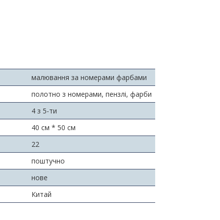
малювання за номерами фарбами
полотно з номерами, пензлі, фарби
4 з 5-ти
40 см * 50 см
22
поштучно
нове
Китай