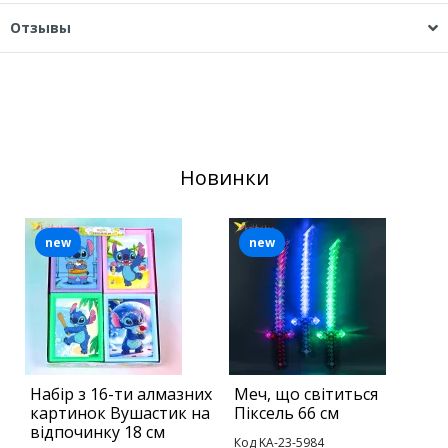
Отзывы
Новинки
new
new
Набір з 16-ти алмазних
Меч, що світиться
С
картинок Вушастик на
Піксель 66 см
відпочинку 18 см
Код KA-23-5984
К