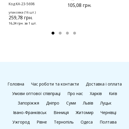
Код KA-23-5698
105,08 грн.
у
1
упаковка (16 шт.)
259,78 грн.
1
16,24 грн. за 1 шт.
Головна
Час роботи та контакти
Доставка і оплата
Умови оптової співпраці
Про нас
Харків
Київ
Запоріжжя
Дніпро
Суми
Львів
Луцьк
Івано-Франківськ
Вінниця
Житомир
Чернівці
Ужгород
Рівне
Тернопіль
Одеса
Полтава