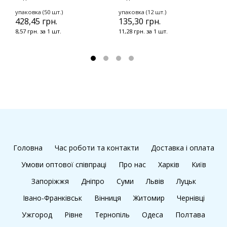
упаковка (50 шт.)
упаковка (12 шт.)
у
428,45 грн.
135,30 грн.
2
8,57 грн. за 1 шт.
11,28 грн. за 1 шт.
2
Головна
Час роботи та контакти
Доставка і оплата
Умови оптової співпраці
Про нас
Харків
Київ
Запоріжжя
Дніпро
Суми
Львів
Луцьк
Івано-Франківськ
Вінниця
Житомир
Чернівці
Ужгород
Рівне
Тернопіль
Одеса
Полтава