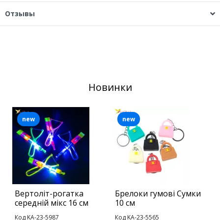
Отзывы
Новинки
new
new
Вертоліт-рогатка
Брелоки гумові Сумки
Б
середній мікс 16 см
10 см
О
Код KA-23-5987
Код KA-23-5565
К