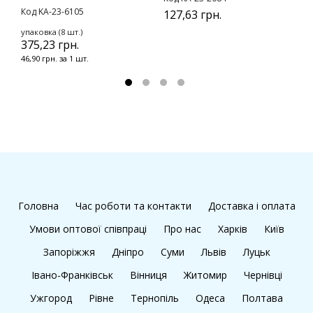
у
Код KA-23-6105
127,63 грн.
2
упаковка (8 шт.)
2
375,23 грн.
46,90 грн. за 1 шт.
Головна
Час роботи та контакти
Доставка і оплата
Умови оптової співпраці
Про нас
Харків
Київ
Запоріжжя
Дніпро
Суми
Львів
Луцьк
Івано-Франківськ
Вінниця
Житомир
Чернівці
Ужгород
Рівне
Тернопіль
Одеса
Полтава