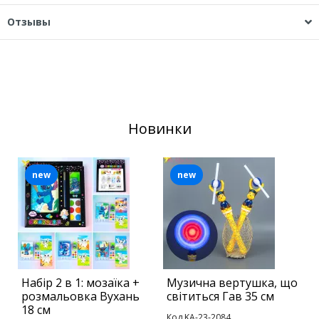
Отзывы
Новинки
new
new
Набір 2 в 1: мозаїка +
Музична вертушка, що
В
розмальовка Вухань
світиться Гав 35 см
К
18 см
Код KA-23-2084