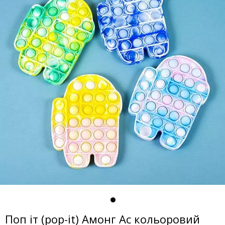
Поп іт (pop-it) Амонг Ас кольоровий