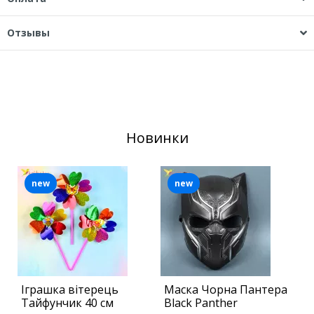
Отзывы
Новинки
new
new
Іграшка вітерець
Маска Чорна Пантера
С
Тайфунчик 40 см
Black Panther
а