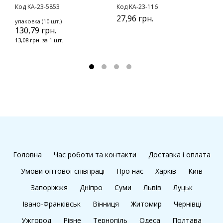
с
Код KA-23-5853
Код KA-23-116
К
27,96 грн.
упаковка (10 шт.)
1
130,79 грн.
13,08 грн. за 1 шт.
Головна
Час роботи та контакти
Доставка і оплата
Умови оптової співпраці
Про нас
Харків
Київ
Запоріжжя
Дніпро
Суми
Львів
Луцьк
Івано-Франківськ
Вінниця
Житомир
Чернівці
Ужгород
Рівне
Тернопіль
Одеса
Полтава