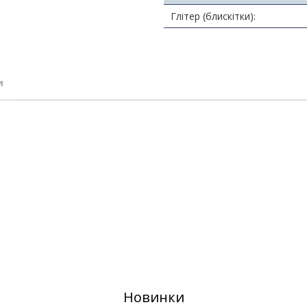
Глітер (блискітки):
и
Новинки