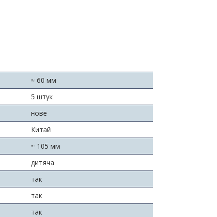
≈ 60 мм
5 штук
нове
Китай
≈ 105 мм
дитяча
так
так
так