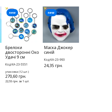
new
new
Брелоки
Маска Джокер
двосторонні Око
синій
Удачі 9 см
Код KA-23-993
Код KA-23-5551
24,35 грн.
упаковка (12 шт.)
270,60 грн.
22,55 грн. за 1 шт.