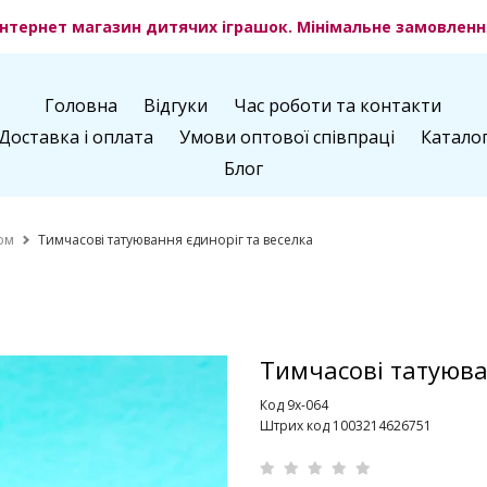
нтернет магазин дитячих іграшок. Мінімальне замовлення
Головна
Відгуки
Час роботи та контакти
Доставка і оплата
Умови оптової співпраці
Катало
Блог
ом
Тимчасові татуювання єдиноріг та веселка
Тимчасові татуюва
Код 9х-064
Штрих код 1003214626751