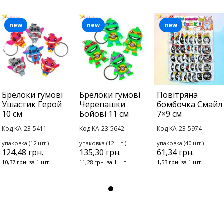
new
new
new
Брелоки гумові
Брелоки гумові
Повітряна
Ушастик Герой
Черепашки
бомбочка Смайл
10 см
Бойові 11 см
7×9 см
Код KA-23-5411
Код KA-23-5642
Код KA-23-5974
упаковка (12 шт.)
упаковка (12 шт.)
упаковка (40 шт.)
124,48 грн.
135,30 грн.
61,34 грн.
10,37 грн. за 1 шт.
11,28 грн. за 1 шт.
1,53 грн. за 1 шт.