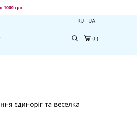
 1000 грн.
RU
UA
(0)
г
ння єдиноріг та веселка