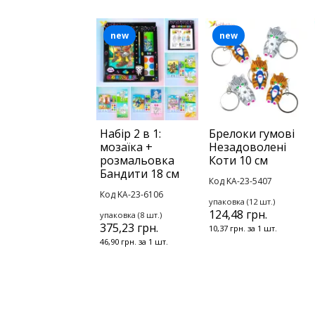
new
new
Набір 2 в 1:
Брелоки гумові
мозаїка +
Незадоволені
розмальовка
Коти 10 см
Бандити 18 см
Код KA-23-5407
Код KA-23-6106
упаковка (12 шт.)
124,48 грн.
упаковка (8 шт.)
375,23 грн.
10,37 грн. за 1 шт.
46,90 грн. за 1 шт.