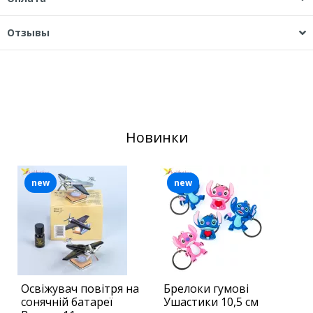
Отзывы
Новинки
new
new
Освіжувач повітря на
Брелоки гумові
М
сонячній батареї
Ушастики 10,5 см
П