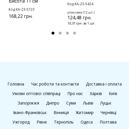
Висота 11 см
Код KA-23-5424
К
Код KA-23-5723
1
упаковка (12 шт.)
168,22 грн.
124,48 грн.
10,37 грн. за 1 шт.
Головна
Час роботи та контакти
Доставка і оплата
Умови оптової співпраці
Про нас
Харків
Київ
Запоріжжя
Дніпро
Суми
Львів
Луцьк
Івано-Франківськ
Вінниця
Житомир
Чернівці
Ужгород
Рівне
Тернопіль
Одеса
Полтава