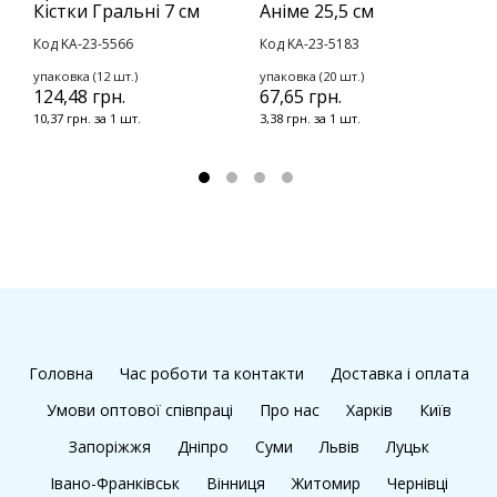
Кістки Гральні 7 см
Аніме 25,5 см
а
Код KA-23-5566
Код KA-23-5183
К
1
упаковка (12 шт.)
упаковка (20 шт.)
124,48 грн.
67,65 грн.
10,37 грн. за 1 шт.
3,38 грн. за 1 шт.
Головна
Час роботи та контакти
Доставка і оплата
Умови оптової співпраці
Про нас
Харків
Київ
Запоріжжя
Дніпро
Суми
Львів
Луцьк
Івано-Франківськ
Вінниця
Житомир
Чернівці