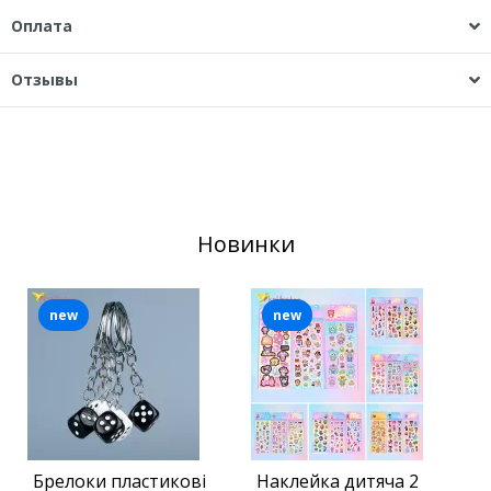
Оплата
Отзывы
Новинки
new
new
Брелоки пластикові
Наклейка дитяча 2
С