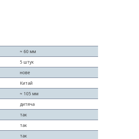
≈ 60 мм
5 штук
нове
Китай
≈ 105 мм
дитяча
так
так
так