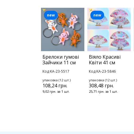
new
new
Брелоки гумові
Віяло Красиві
Зайчики 11 см
Квіти 41 см
Код KA-23-5517
Код KA-23-5846
упаковка (12 шт.)
упаковка (12 шт.)
108,24 грн.
308,48 грн.
9,02 грн. за 1 шт.
25,71 грн. за 1 шт.