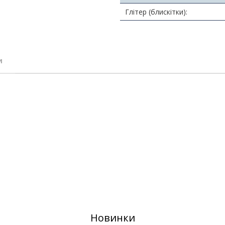
Глітер (блискітки):
и
Новинки