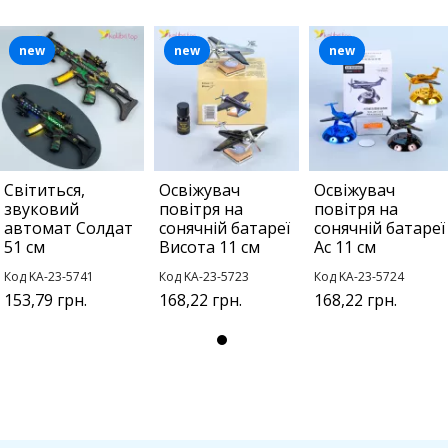
new
new
new
Світиться,
Освіжувач
Освіжувач
звуковий
повітря на
повітря на
автомат Солдат
сонячній батареї
сонячній батареї
51 см
Висота 11 см
Ас 11 см
Код KA-23-5741
Код KA-23-5723
Код KA-23-5724
153,79 грн.
168,22 грн.
168,22 грн.