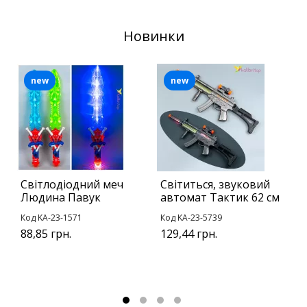
Новинки
new
new
Світлодіодний меч
Світиться, звуковий
Б
Людина Павук
автомат Тактик 62 см
С
с
Код KA-23-1571
Код KA-23-5739
К
88,85 грн.
129,44 грн.
у
1
9