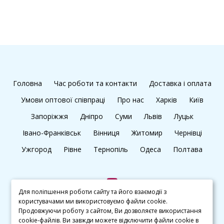
Головна
Час роботи та контакти
Доставка і оплата
Умови оптової співпраці
Про нас
Харків
Київ
Запоріжжя
Дніпро
Суми
Львів
Луцьк
Івано-Франківськ
Вінниця
Житомир
Чернівці
Ужгород
Рівне
Тернопіль
Одеса
Полтава
Для поліпшення роботи сайту та його взаємодії з
користувачами ми використовуємо файли cookie.
+38 (097) 045 65 77
Продовжуючи роботу з сайтом, Ви дозволяєте використання
cookie-файлів. Ви завжди можете відключити файли cookie в