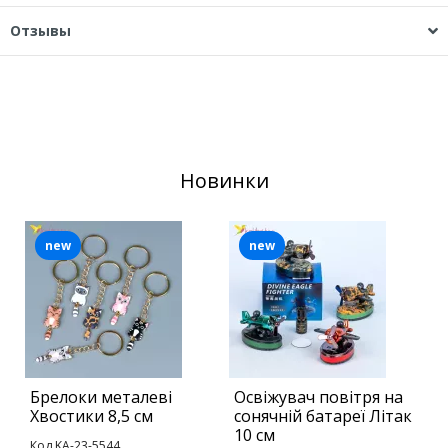
Отзывы
Новинки
new
new
Брелоки металеві
Освіжувач повітря на
С
Хвостики 8,5 см
сонячній батареї Літак
в
10 см
с
Код KA-23-5544