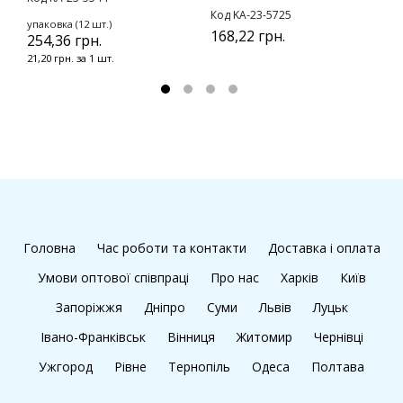
Код KA-23-5725
К
упаковка (12 шт.)
168,22 грн.
1
254,36 грн.
21,20 грн. за 1 шт.
Головна
Час роботи та контакти
Доставка і оплата
Умови оптової співпраці
Про нас
Харків
Київ
Запоріжжя
Дніпро
Суми
Львів
Луцьк
Івано-Франківськ
Вінниця
Житомир
Чернівці
Ужгород
Рівне
Тернопіль
Одеса
Полтава