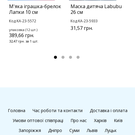
М'яка іграшка-брелок
Маска дитяча Labubu
Ц
Лапки 10 см
26 см
с
Код KA-23-5572
Код KA-23-5933
К
31,57 грн.
6
упаковка (12 шт.)
389,66 грн.
32,47 грн. за 1 шт.
Головна
Час роботи та контакти
Доставка і оплата
Умови оптової співпраці
Про нас
Харків
Київ
Запоріжжя
Дніпро
Суми
Львів
Луцьк