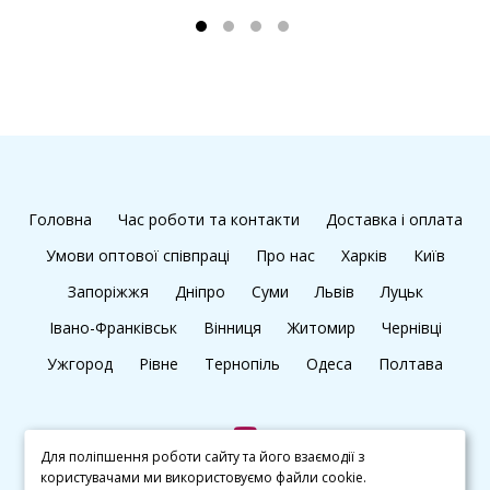
Головна
Час роботи та контакти
Доставка і оплата
Умови оптової співпраці
Про нас
Харків
Київ
Запоріжжя
Дніпро
Суми
Львів
Луцьк
Івано-Франківськ
Вінниця
Житомир
Чернівці
Ужгород
Рівне
Тернопіль
Одеса
Полтава
Для поліпшення роботи сайту та його взаємодії з
користувачами ми використовуємо файли cookie.