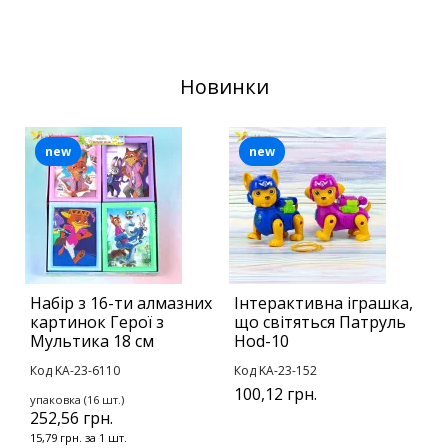
Новинки
new
new
Набір з 16-ти алмазних
Інтерактивна іграшка,
Б
картинок Герої з
що світяться Патруль
с
Мультика 18 см
Hod-10
К
Код KA-23-6110
Код KA-23-152
у
100,12 грн.
1
упаковка (16 шт.)
252,56 грн.
1
15,79 грн. за 1 шт.