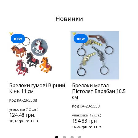
Новинки
new
new
Брелоки гумові Вірний
Брелоки метал
Н
Кінь 11 см
Пістолет Барабан 10,5
А
см
Код KA-23-5508
К
Код KA-23-5553
упаковка (12 шт.)
у
124,48 грн.
6
упаковка (12 шт.)
194,83 грн.
10,37 грн. за 1 шт.
3
16,24 грн. за 1 шт.