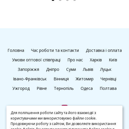
Головна
Час роботи та контакти
Доставка і оплата
Умови оптової співпраці
Про нас
Харків
Київ
Запоріжжя
Дніпро
Суми
Львів
Луцьк
Івано-Франківськ
Вінниця
Житомир
Чернівці
Ужгород
Рівне
Тернопіль
Одеса
Полтава
Для поліпшення роботи сайту та його взаємодії з
користувачами ми використовуємо файли cookie.
+38 (097) 045 65 77
Продовжуючи роботу з сайтом, Ви дозволяєте використання