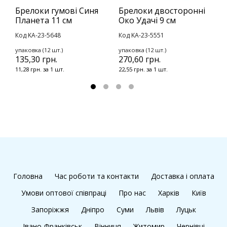
Брелоки гумові Синя
Брелоки двосторонні
Б
Планета 11 см
Око Удачі 9 см
9
Код KA-23-5648
Код KA-23-5551
К
упаковка (12 шт.)
упаковка (12 шт.)
у
135,30 грн.
270,60 грн.
2
11,28 грн. за 1 шт.
22,55 грн. за 1 шт.
1
Головна
Час роботи та контакти
Доставка і оплата
Умови оптової співпраці
Про нас
Харків
Київ
Запоріжжя
Дніпро
Суми
Львів
Луцьк
Івано-Франківськ
Вінниця
Житомир
Чернівці