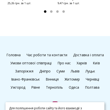
25,26 грн. за 1 шт.
9,47 грн. за 1 шт.
1
Головна
Час роботи та контакти
Доставка і оплата
Умови оптової співпраці
Про нас
Харків
Київ
Запоріжжя
Дніпро
Суми
Львів
Луцьк
Івано-Франківськ
Вінниця
Житомир
Чернівці
Ужгород
Рівне
Тернопіль
Одеса
Полтава
Для поліпшення роботи сайту та його взаємодії з