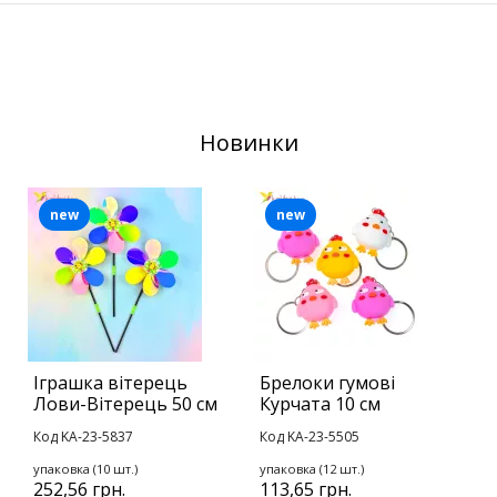
Новинки
new
new
Іграшка вітерець
Брелоки гумові
Н
Лови-Вітерець 50 см
Курчата 10 см
і
Код KA-23-5837
Код KA-23-5505
К
упаковка (10 шт.)
упаковка (12 шт.)
у
252,56 грн.
113,65 грн.
1