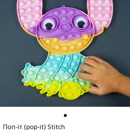
Поп-іт (pop-it) Stitch