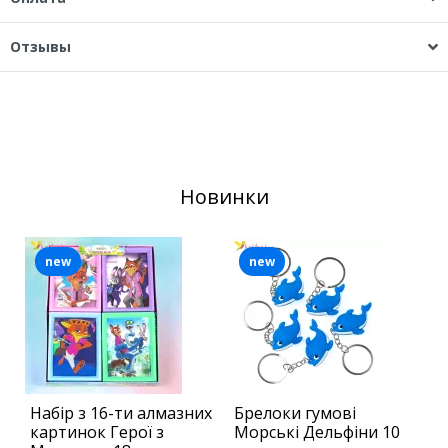
Отзывы
Новинки
new
new
Набір з 16-ти алмазних
Брелоки гумові
Б
картинок Герої з
Морські Дельфіни 10
М