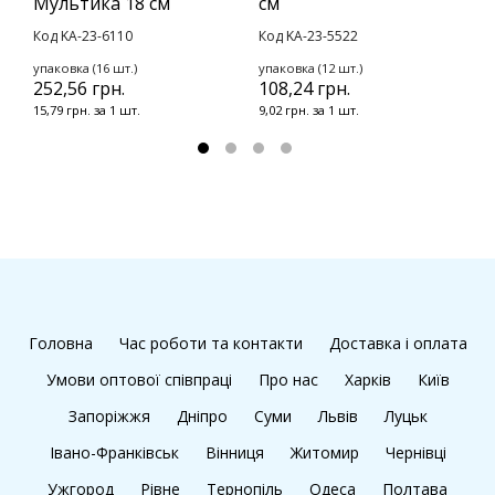
Мультика 18 см
см
К
Код KA-23-6110
Код KA-23-5522
у
1
упаковка (16 шт.)
упаковка (12 шт.)
252,56 грн.
108,24 грн.
1
15,79 грн. за 1 шт.
9,02 грн. за 1 шт.
Головна
Час роботи та контакти
Доставка і оплата
Умови оптової співпраці
Про нас
Харків
Київ
Запоріжжя
Дніпро
Суми
Львів
Луцьк
Івано-Франківськ
Вінниця
Житомир
Чернівці
Ужгород
Рівне
Тернопіль
Одеса
Полтава