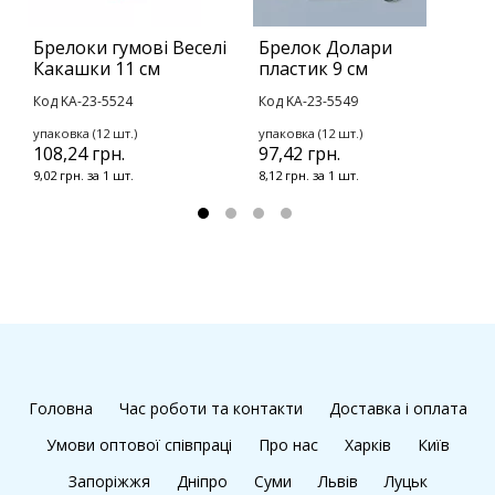
Брелоки гумові Веселі
Брелок Долари
М
Какашки 11 см
пластик 9 см
A
с
Код KA-23-5524
Код KA-23-5549
К
упаковка (12 шт.)
упаковка (12 шт.)
2
108,24 грн.
97,42 грн.
9,02 грн. за 1 шт.
8,12 грн. за 1 шт.
Головна
Час роботи та контакти
Доставка і оплата
Умови оптової співпраці
Про нас
Харків
Київ
Запоріжжя
Дніпро
Суми
Львів
Луцьк