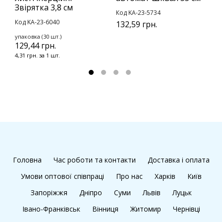
Звірятка 3,8 см
Код KA-23-5734
К
Код KA-23-6040
132,59 грн.
8
упаковка (30 шт.)
129,44 грн.
4,31 грн. за 1 шт.
Головна
Час роботи та контакти
Доставка і оплата
Умови оптової співпраці
Про нас
Харків
Київ
Запоріжжя
Дніпро
Суми
Львів
Луцьк
Івано-Франківськ
Вінниця
Житомир
Чернівці