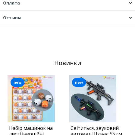
Оплата
Отзывы
Новинки
new
new
Набір машинок на
Світиться, звуковий
С
листі інерційні
автомат Шквал 55 см
П