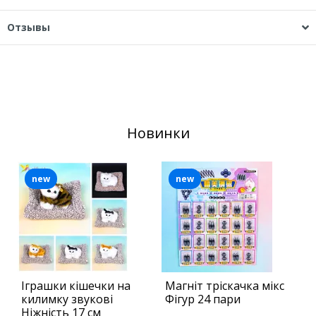
Отзывы
Новинки
new
new
Іграшки кішечки на
Магніт тріскачка мікс
Б
килимку звукові
Фігур 24 пари
ш
Ніжність 17 см
П