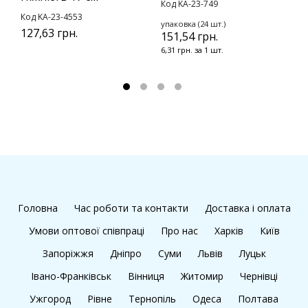
Код KA-23-749
Код KA-23-4553
К
упаковка (24 шт.)
127,63 грн.
151,54 грн.
у
9
6,31 грн. за 1 шт.
8
Головна
Час роботи та контакти
Доставка і оплата
Умови оптової співпраці
Про нас
Харків
Київ
Запоріжжя
Дніпро
Суми
Львів
Луцьк
Івано-Франківськ
Вінниця
Житомир
Чернівці
Ужгород
Рівне
Тернопіль
Одеса
Полтава