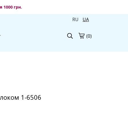
 1000 грн.
RU
UA
(0)
г
елоком 1-6506