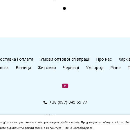
оставка і оплата
Умови оптової співпраці
Про нас
Харкі
івськ
Вінниця
Житомир
Чернівці
Ужгород
Рівне
Т
+38 (097) 045 65 77
© kalibri.top 2016–2026
модії з користувачами ми використовуємо файли cookie. Продовжуючи роботу з сайтом, Ви 
ожете відключити файли cookie в налаштуваннях Вашого браузера.