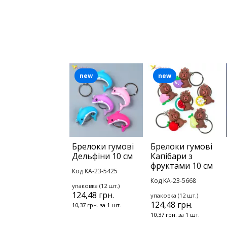
new
new
Брелоки гумові
Брелоки гумові
Дельфіни 10 см
Капібари з
фруктами 10 см
Код KA-23-5425
Код KA-23-5668
упаковка (12 шт.)
124,48 грн.
упаковка (12 шт.)
124,48 грн.
10,37 грн. за 1 шт.
10,37 грн. за 1 шт.