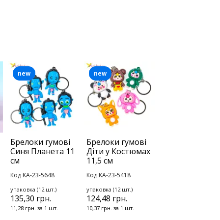
new
new
Брелоки гумові
Брелоки гумові
Синя Планета 11
Діти у Костюмах
см
11,5 см
Код KA-23-5648
Код KA-23-5418
упаковка (12 шт.)
упаковка (12 шт.)
135,30 грн.
124,48 грн.
11,28 грн. за 1 шт.
10,37 грн. за 1 шт.