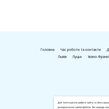
Головна
Час роботи та контакти
Д
Львів
Луцьк
Івано-Франк
Для поліпшення роботи сайту та його взає
використання cookie-файлів. Ви завжди м