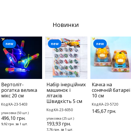
Новинки
new
new
new
Вертоліт-
Набір інерційних
Качка на
рогатка велика
машинок і
сонячній батареї
мікс 20 см
літаків
10 см
Швидкість 5 см
Код KA-23-5403
Код KA-23-5720
Код KA-23-6050
145,67 грн.
упаковка (50 шт.)
496,10 грн.
упаковка (25 шт.)
193,93 грн.
9,92 грн. за 1 шт.
7,76 грн. за 1 шт.