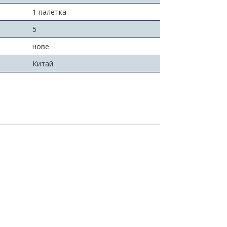
1 палетка
5
нове
Китай