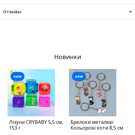
Отзывы
Новинки
new
new
Лізуни CRYBABY 5,5 см,
Брелоки металеві
І
153 г
Кольорові коти 8,5 см
В