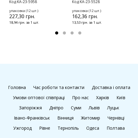
Код KA-23-5958
Код KA-23-5528
К
упаковка (12 шт.)
упаковка (12 шт.)
у
227,30 грн.
162,36 грн.
1
18,94 грн. за 1 шт.
13,53 грн. за 1 шт.
1
Головна
Час роботи та контакти
Доставка і оплата
Умови оптової співпраці
Про нас
Харків
Київ
Запоріжжя
Дніпро
Суми
Львів
Луцьк
Івано-Франківськ
Вінниця
Житомир
Чернівці
Ужгород
Рівне
Тернопіль
Одеса
Полтава