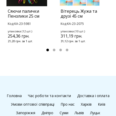
Сяючи палички
Вітерець Жужа та
М
Пензлики 25 см
друзі 45 см
с
Код KA-23-5981
Код KA-23-2075
К
1
упаковка (12 шт.)
упаковка (10 шт.)
254,36 грн.
311,19 грн.
21,20 грн. за 1 шт.
31,12 грн. за 1 шт.
Головна
Час роботи та контакти
Доставка і оплата
Умови оптової співпраці
Про нас
Харків
Київ
Запоріжжя
Дніпро
Суми
Львів
Луцьк