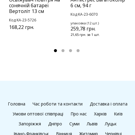
сонячній батареї
6 см, 94 г
р
Вертоліт 13 см
1
Код KA-23-6070
Код KA-23-5726
К
упаковка (12 шт.)
168,22 грн.
259,78 грн.
у
3
21,65 грн. за 1 шт.
4
Головна
Час роботи та контакти
Доставка і оплата
Умови оптової співпраці
Про нас
Харків
Київ
Запоріжжя
Дніпро
Суми
Львів
Луцьк
Івано-Франківськ
Вінниця
Житомир
Чернівці