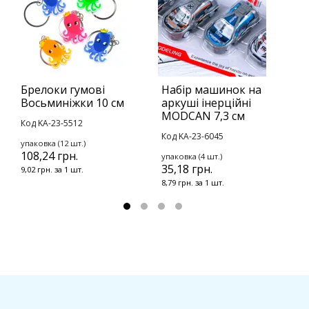
Брелоки гумові
Набір машинок на
Б
Восьминіжки 10 см
аркуші інерційні
Д
MODCAN 7,3 см
Код KA-23-5512
К
Код KA-23-6045
упаковка (12 шт.)
у
108,24 грн.
1
упаковка (4 шт.)
35,18 грн.
9,02 грн. за 1 шт.
1
8,79 грн. за 1 шт.