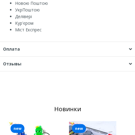
Новою Поштою
УкрПоштою
Делівері
Кур'єром
Міст Експрес
Оплата
Отзывы
Новинки
new
new