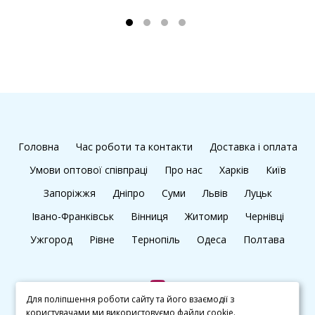
Головна
Час роботи та контакти
Доставка і оплата
Умови оптової співпраці
Про нас
Харків
Київ
Запоріжжя
Дніпро
Суми
Львів
Луцьк
Івано-Франківськ
Вінниця
Житомир
Чернівці
Ужгород
Рівне
Тернопіль
Одеса
Полтава
Для поліпшення роботи сайту та його взаємодії з
користувачами ми використовуємо файли cookie.