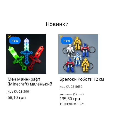
Новинки
new
new
Меч Майнкрафт
Брелоки Роботи 12 см
В
(Minecraft) маленький
К
Код KA-23-5652
с
Код KA-23-596
упаковка (12 шт.)
К
68,10 грн.
135,30 грн.
11,28 грн. за 1 шт.
у
2
2